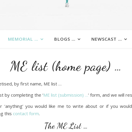
MEMORIAL …
BLOGS …
NEWSCAST …
ME list (home page) …
etised, by first name, ME list …
st by completing the ‘
ME list (submission) …
’ form, and we will r
r ‘anything’ you would like me to write about or if you would
ng this
contact form
.
The ME List …