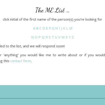
The ME List …
click initial of the first name of the person(s) you’re looking for
A
B
C
D
E
F
G
H
I
J
K
L
M
N
O
P
Q
R
S
T
U
V
W
X
Y
Z
ed to the list, and we will respond soon!
r ‘anything’ you would like me to write about or if you would
ng this
contact form
.