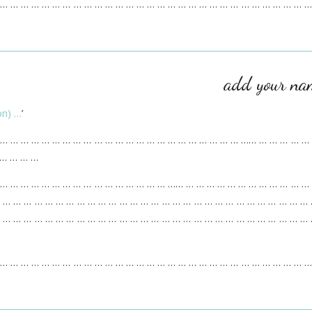
 … … … … … … … … … … … … … … … … … … … … … … … … … … … … … …
add your na
on) …
’
 … … … … … … … … … … … … … … … … … … … … … … … …… … … … … …
 … … … …
 … … … … … … … … … … … … … … … … …… … … … … … … … … … … … …
 … … … … … … … … … … … … … … … … … … … … … … … … … … … … …
 … … … … … … … … … … … … … … … … … … … … … … … … … … … … …
 … … … … … … … … … … … … … … … … … … … … … … … … … … … … … …