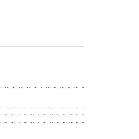
… … … … … …… … … … … … … … … … … … …
 … … … … … … … … … … … … … … … … … …
 … … … … … … … … … … … … … … … … … …
 … … … … … … … … … … … … … … … … … …