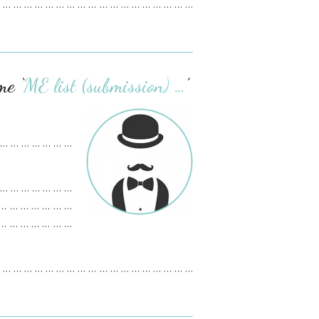
 … … … … … … … … … … … … … … … … … …
me ‘
ME list (submission) …
’
 … … … … … … …
 … … … … … … …
 … … … … … … …
 … … … … … … …
 … … … … … … … … … … … … … … … … … …