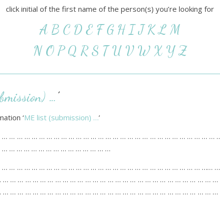
click initial of the first name of the person(s) you’re looking for
A
B
C
D
E
F
G
H
I
J
K
L
M
N
O
P
Q
R
S
T
U
V
W
X
Y
Z
ubmission) …
’
mation ‘
ME list (submission) …
’
 … … … … … … … … … … … … … … … … … … … … … … … … … … … … … 
 … … … … … … … … … … … … … … …
 … … … … … … … … … … … … … … … … … … … … … … … … … … … …… …
 … … … … … … … … … … … … … … … … … … … … … … … … … … … … …
 … … … … … … … … … … … … … … … … … … … … … … … … … … … … …