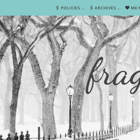
🖇 POLICIES …
🖇 ARCHIVES …
ME 
fra