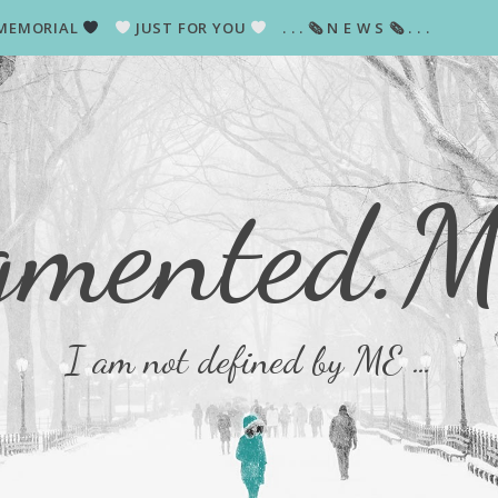
MEMORIAL
JUST FOR YOU
. . . 🗞 N E W S 🗞 . . .
gmented.
I am not defined by ME …