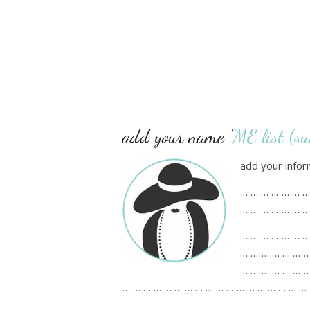
add your name ‘
ME list (s
add your infor
… … … … … … …
… … … … … … …
… … … … … … …
… … … … … … …
… … … … … … …
… … … … … … … … … … … … … … … … … …