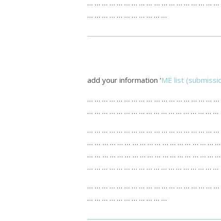
… … … … … … … … … … … … … … … … … …
… … … … … … … … … … …
add your information ‘
ME list (submissi
… … … … … … … … … … … … … … … … … …
… … … … … … … … … … … … … … … … … …
… … … … … … … … … … … … … … … … … …
… … … … … … … … … … … … … … … … … …
… … … … … … … … … … … … … … … … … …
… … … … … … … … … … … … … … … … … …
… … … … … … … … … … … … … … … … … …
… … … … … … … … … … …