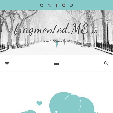
fragmented.ME …
I am not defined by ME …