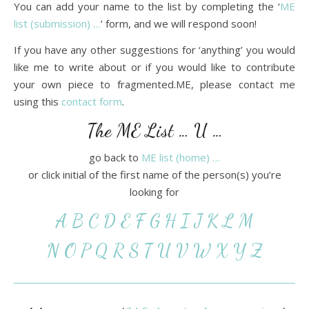
You can add your name to the list by completing the ‘
ME
list (submission) …
’ form, and we will respond soon!
If you have any other suggestions for ‘anything’ you would
like me to write about or if you would like to contribute
your own piece to fragmented.ME, please contact me
using this
contact form
.
The ME List … U …
go back to
ME list (home) …
or click initial of the first name of the person(s) you’re
looking for
A
B
C
D
E
F
G
H
I
J
K
L
M
N
O
P
Q
R
S
T
U
V
W
X
Y
Z