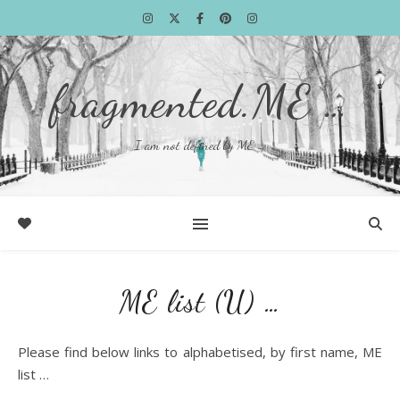
fragmented.ME …
I am not defined by ME …
ME list (U) …
Please find below links to alphabetised, by first name, ME
list …