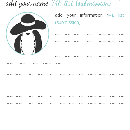
add your name ‘
ME list (submission) …
’
add your information ‘
ME list
(submission) …
’
… … … … … … … … … … … … … … … …
… … … … … … … … … … … … … … … …
… … … … … … … … … …… … … … … …
… … … … … … … … … … … … … … … …
… … … … … … … … … … … … …
… … … … … … … … … … … … … … … … … … … … … … … … … … …
… … … … … … … …… … … … … … … … … … … … … … … … … … …
… … … … … … … … … … … … … … … … … … … … … … … … … … …
… … … … … … … … … … … … … … … … … … … … … … … … … … …
… … … … … … … … … … … … … … … … … … … … … … … … … … …
… … … … … … … … … … … … … … … … … … … … … … … … … … …
… … … … … … … … … … … … … … … … … … …
… … … … … … … … … … … … … … … … … … … … … … … … … … …