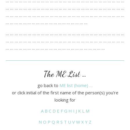
… … … … … … … … … … … … … … … … … … … … … … … … … … …
… … … … … … … … … … … … … … … … … … … … … … … … … … …
… … … … … … … … … … … … … … … … … … … … … … … … … … …
… … … … … … … … … … … … … … … … … … …
… … … … … … … … … … … … … … … … … … … … … … … … … … …
… … … … … … … … … … … … … … … … … … … … … … … … … … …
… … … … … … … … … … … … … … … … … … … … … … …
The ME List …
go back to
ME list (home) …
or click initial of the first name of the person(s) you’re
looking for
A
B
C
D
E
F
G
H
I
J
K
L
M
N
O
P
Q
R
S
T
U
V
W
X
Y
Z